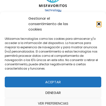
Gestionar el
Menu
consentimiento de las
cookies
Contactar
Política de Cookies
Utilizamos tecnologías como las cookies para almacenar y/o
Más Información Sobre las Cookies
acceder a la información del dispositivo. Lo hacemos para
mejorar la experiencia de navegación y para mostrar anuncios
Aviso Legal
(no) personalizados. El consentimiento a estas tecnologías nos
Mapa del Sitio
permitirá procesar datos como el comportamiento de
navegación o los ID's únicos en este sitio. No consentir o retirar el
Agencia de diseño web y marketing digital, hecha con
consentimiento, puede afectar negativamente a ciertas
características y funciones.
por
Mediafels
ACEPTAR
DENEGAR
Copyright © 2026 Misfavoritos | Misfavoritos
Misfavoritos
VER PREFERENCIAS