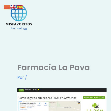
Ir
al
contenido
Farmacia La Pava
Por
/