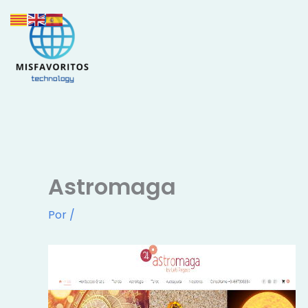
Ir
al
contenido
Astromaga
Por
/