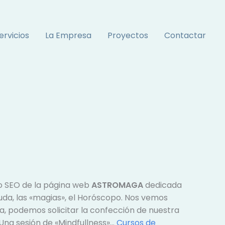
ervicios
La Empresa
Proyectos
Contactar
o SEO de la página web
ASTROMAGA
dedicada
ayuda, las «magias», el Horóscopo. Nos vemos
ia, podemos solicitar la confección de nuestra
Una sesión de «Mindfullness»…
Cursos de